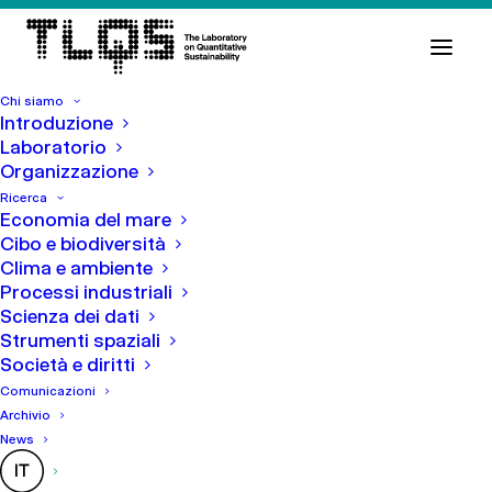
Chi siamo
Introduzione
30 Novembre 2023
In
Comunicazioni
Laboratorio
Organizzazione
Visita al TLQS della delegazione
Ricerca
Economia del mare
dell’Università di Panama
Cibo e biodiversità
Clima e ambiente
Processi industriali
Scienza dei dati
Strumenti spaziali
Società e diritti
Comunicazioni
Archivio
News