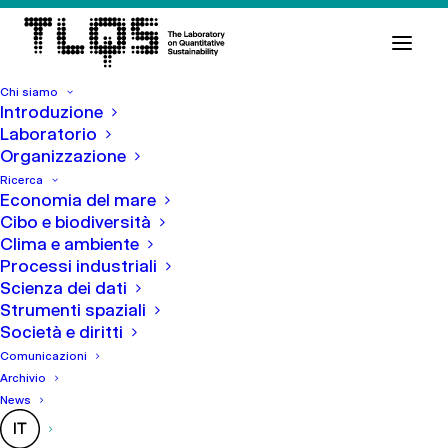
Chi siamo
Introduzione
4 Dicembre 2024
In
Comunicazioni
Laboratorio
Organizzazione
Selezione pubblica per 5
Ricerca
Economia del mare
assegni di ricerca nell’ambito
Cibo e biodiversità
del progetto TLQS
Clima e ambiente
Processi industriali
Scienza dei dati
Strumenti spaziali
Società e diritti
Comunicazioni
Archivio
News